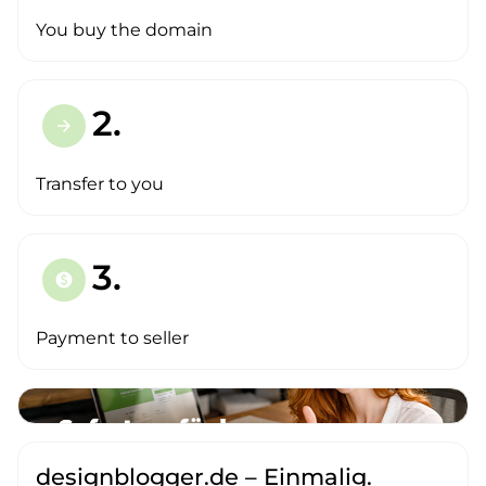
You buy the domain
2.
arrow_forward
Transfer to you
3.
paid
Payment to seller
designblogger.de – Einmalig.