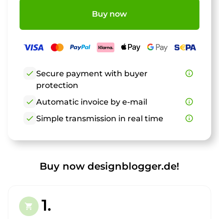
Buy now
check
Secure payment with buyer
info_outline
protection
check
Automatic invoice by e-mail
info_outline
check
Simple transmission in real time
info_outline
Buy now designblogger.de!
1.
shopping_cart