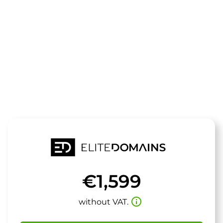
The domain
designblogge
is for sale
€1,599
info_outline
without VAT.