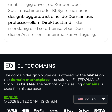
unabhängig davon, ob Kunden über
Suchmaschinen oder KI-Systeme suchen. —
designblogger.de ist eine .de-Domain aus
professionellem Direktbestand
– klar,
merkfähig und sofort einsetzbar. Domains
dieser Art stehen nur einmal zur Verfügung.
The domain
designblogger.de
is offered by the
owner
on
the
domain marketplace
and sold via ELITEDOMAINS
GmbH as
trustee
. The technology for selling
domains
is
used for this purpose.
Imprint
English
© 2026 ELITEDOMAINS GmbH